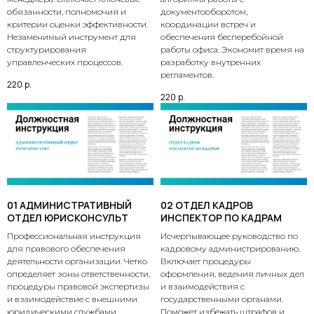
обязанности, полномочия и
документооборотом,
критерии оценки эффективности.
координации встреч и
Незаменимый инструмент для
обеспечения бесперебойной
структурирования
работы офиса. Экономит время на
управленческих процессов.
разработку внутренних
регламентов.
220
р.
220
р.
01 АДМИНИСТРАТИВНЫЙ
02 ОТДЕЛ КАДРОВ
ОТДЕЛ ЮРИСКОНСУЛЬТ
ИНСПЕКТОР ПО КАДРАМ
Профессиональная инструкция
Исчерпывающее руководство по
для правового обеспечения
кадровому администрированию.
деятельности организации. Четко
Включает процедуры
определяет зоны ответственности,
оформления, ведения личных дел
процедуры правовой экспертизы
и взаимодействия с
и взаимодействие с внешними
государственными органами.
юридическими службами.
Поможет избежать штрафов и